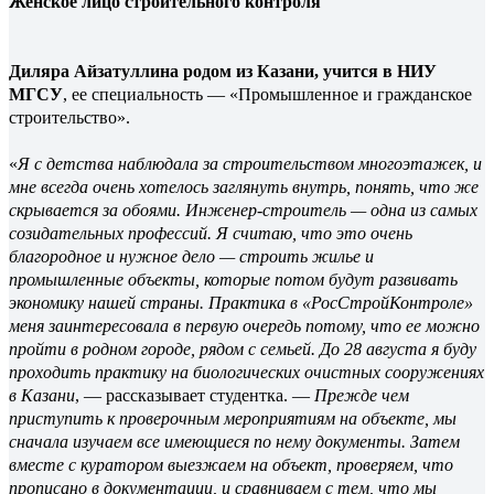
Женс
кое лицо строительного контроля
Диляра Айзатуллина родом из Казани, учится в НИУ
МГСУ
, ее специальность — «Промышленное и гражданское
строительство».
«
Я с детства наблюдала за строительством многоэтажек, и
мне всегда очень хотелось заглянуть внутрь, понять, что же
скрывается за обоями. Инженер-строитель — одна из самых
созидательных профессий. Я считаю, что это очень
благородное и нужное дело — строить жилье и
промышленные объекты, которые потом будут развивать
экономику нашей страны. Практика в «РосСтройКонтроле»
меня заинтересовала в первую очередь потому, что ее можно
пройти в родном городе, рядом с семьей. До 28 августа я буду
проходить практику на биологических очистных сооружениях
в Казани
, — рассказывает студентка. —
Прежде чем
приступить к проверочным мероприятиям на объекте, мы
сначала изучаем все имеющиеся по нему документы. Затем
вместе с куратором выезжаем на объект, проверяем, что
прописано в документации, и сравниваем с тем, что мы