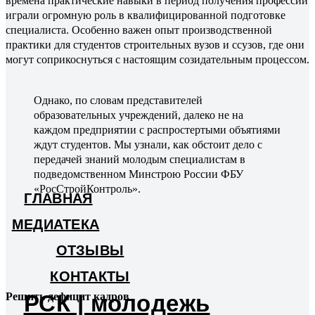
времена практические навыки в период получения профессии
играли огромную роль в квалифицированной подготовке
специалиста. Особенно важен опыт производственной
практики для студентов строительных вузов и ссузов, где они
могут соприкоснуться с настоящим созидательным процессом.
Однако, по словам представителей
образовательных учреждений, далеко не на
каждом предприятии с распростертыми объятиями
ждут студентов. Мы узнали, как обстоит дело с
передачей знаний молодым специалистам в
подведомственном Минстрою России ФБУ
«РосСтройКонтроль».
ГЛАВНАЯ
МЕДИАТЕКА
ОТЗЫВЫ
КОНТАКТЫ
РСК | молодежь
Реши
ть дефицит кадров