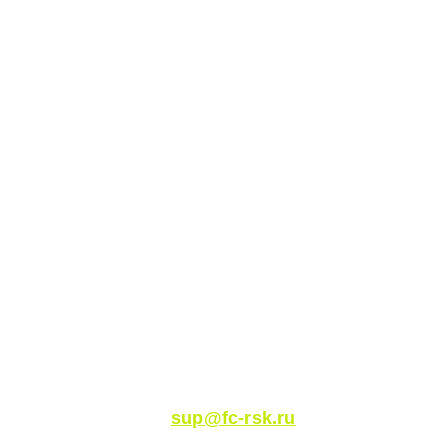
Общая почта:
sup@fc-rsk.ru
Почта для связи по практике: