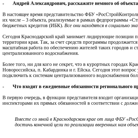
- Андрей Александрович, расскажите немного об объекта
В настоящее время представительство ФБУ «РосСтройКонтроль»
их числе – 3 объекта, реализуемые в рамках федпрограммы «С
бюджетных кредитов (ИБК).
Все они находятся в социально зн
Сегодня Краснодарский край занимает лидирующие позиции по 
территории края. Так, за счет средств программы продолжаетс
масштабная работа по обеспечению жителей таких городов и ста
централизованного водоснабжения.
Более того, ни для кого не секрет, что в курортных городах К
Новороссийска, п. Кабардинка и г. Ейска. Сегодня этот вопро
подключить к системам централизованного водоснабжения боль
-
Что входит в ежедневные обязанности регионального
В первую очередь, в функции представителя входит организаци
инспекторами их прямых обязанностей в соответствии с долж
Вместе со мной в Краснодарском крае от лица ФБУ «Рос
достичь конечной цели по реализации вверенных нам объ