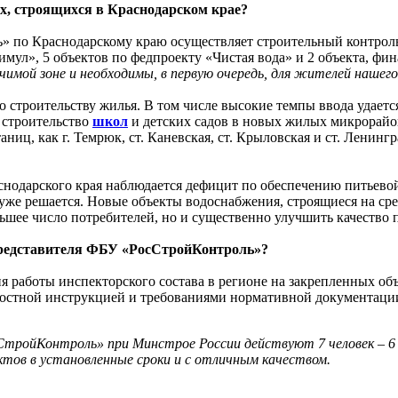
х, строящихся в Краснодарском крае?
 по Краснодарскому краю осуществляет строительный контроль 
тимул», 5 объектов по федпроекту «Чистая вода» и 2 объекта, 
ачимой зоне и необходимы, в первую очередь, для жителей нашего
строительству жилья. В том числе высокие темпы ввода удаетс
я строительство
школ
и детских садов в новых жилых микрорайона
ниц, как г. Темрюк, ст. Каневская, ст. Крыловская и ст. Ленинг
раснодарского края наблюдается дефицит по обеспечению питьево
с уже решается. Новые объекты водоснабжения, строящиеся на ср
шее число потребителей, но и существенно улучшить качество 
 представителя ФБУ «РосСтройКонтроль»?
я работы инспекторского состава в регионе на закрепленных объ
ностной инструкцией и требованиями нормативной документаци
СтройКонтроль» при Минстрое России действуют 7 человек – 6 
ектов в установленные сроки и с отличным качеством.